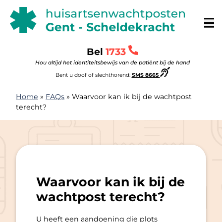
Doorgaan naar content
Huisartsenwachtposten Gent-Scheldekracht
Bel
1733
Hou altijd het identiteitsbewijs van de patiënt bij de hand
Bent u doof of slechthorend:
SMS 8665
Home
»
FAQs
»
Waarvoor kan ik bij de wachtpost
terecht?
Waarvoor kan ik bij de
wachtpost terecht?
U heeft een aandoening die plots